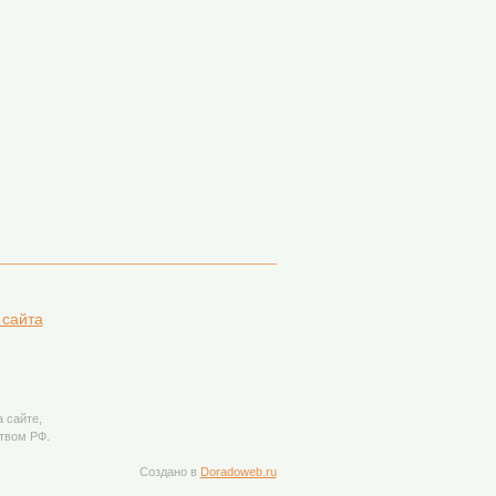
 сайта
 сайте,
ством РФ.
Создано в
Doradoweb.ru