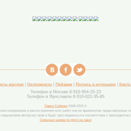
реты маслом
|
Натюрморты
|
Пейзажи
|
Роспись в интерьере
|
Карта
Телефон в Москве 8-916-954-25-23
Телефон в Ярославле 8-910-822-35-85
Павел Собянин
2008-2015 ©
нное копирование и распостранение всех работ или их фрагментов, представленных на
 нарушением авторских прав и будет преследоваться в соответствии с законодатель
Смешные шаржи по фото на заказ