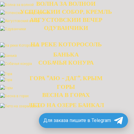
ВОЛНА ЗА ВОЛНОЙ
УСПЕНСКИЙ СОБОР, КРЕМЛЬ
АВГУСТОВСКИЙ ВЕЧЕР
ОДУВАНЧИКИ
"СЕРЫЙ ДЕНЬ РОССИИ"
"ЛЕТО НА ВОЛГЕ"
"МОРЕ И КАМНИ"
"ПЕРЕД ДОЖДЕМ"
"ПОСЛЕДНИЙ СНЕГ" - ПЕЙЗАЖ
НА РЕКЕ КОТОРОСОЛЬ
РАННЕЙ ВЕСНЫ В РОССИИ
БАНЬКА
СОБАЧЬЯ КОНУРА
"ЗАКАТ НА ВОЛЖСКОМ ПРИЧАЛЕ"
ГОРА "АЮ - ДАГ", КРЫМ
ГОРЫ
ВЕСНА В ГОРАХ
"ЭВЕРЕСТ"
ЛЕТО НА ОЗЕРЕ БАЙКАЛ
Для заказа пишите в Telegram