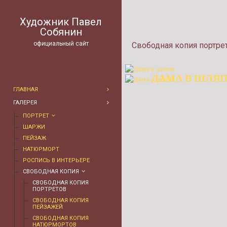
Художник Павел
Собянин
официальный сайт
Свободная копия портре
"ЦЫГАНКА В
"ДАМА В БАЛЬ
КРАСНОМ
ДАМА В ШЛЯ
ПЛАТЬЕ С
КОЛПАКЕ"
БАНТАМИ"
ГЛАВНАЯ
ГАЛЕРЕЯ
ПОРТРЕТ
ШАРЖИ
ПЕЙЗАЖ
НАТЮРМОРТ
РОСПИСЬ В ИНТЕРЬЕРЕ
СВОБОДНАЯ КОПИЯ
СВОБОДНАЯ КОПИЯ
ПОРТРЕТОВ
СВОБОДНАЯ КОПИЯ
ПЕЙЗАЖЕЙ
СВОБОДНАЯ КОПИЯ
НАТЮРМОРТОВ