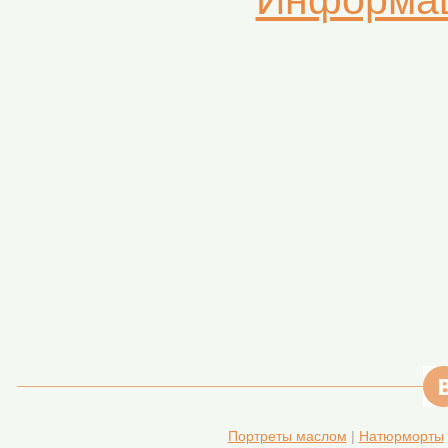
Информац
Портреты маслом
|
Натюрморты