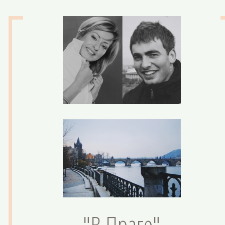
"В Праге"