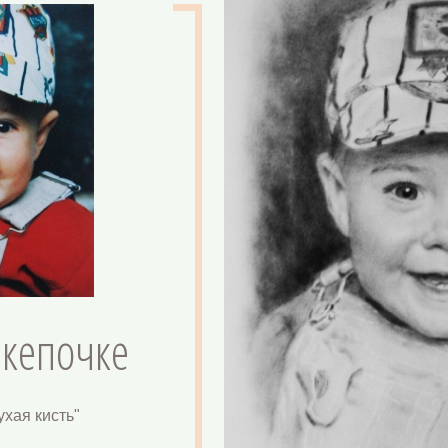
 кепочке
ухая кисть"